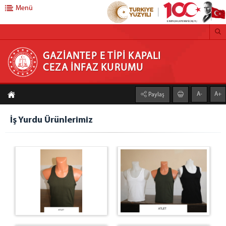
Menü
GAZİANTEP E TİPİ KAPALI CEZA İNFAZ KURUMU
GAZİANTEP E TİPİ KAPALI
CEZA İNFAZ KURUMU
Anasayfa
A-
A+
Paylaş
Kurumumuz
Kurum Müdürü
İş Yurdu Ürünlerimiz
Foto Galeri
Birimler
Eğitim Öğretim Servisi
Psiko Sosyal Servis
Sağlık Servisi
E - Görüş (ACEP)